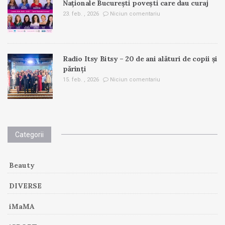
Naționale București povești care dau curaj
23. feb. , 2026
Niciun comentariu
Radio Itsy Bitsy – 20 de ani alături de copii și
părinți
15. feb. , 2026
Niciun comentariu
Categorii
Beauty
DIVERSE
iMaMA