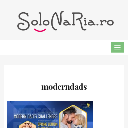
TOG
NAVI
moderndads