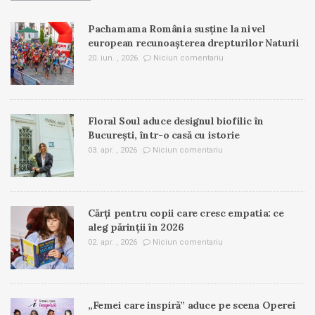
Pachamama România susține la nivel
european recunoașterea drepturilor Naturii
20. iun. , 2026
Niciun comentariu
Floral Soul aduce designul biofilic în
București, într-o casă cu istorie
03. apr. , 2026
Niciun comentariu
Cărți pentru copii care cresc empatia: ce
aleg părinții în 2026
02. apr. , 2026
Niciun comentariu
„Femei care inspiră” aduce pe scena Operei