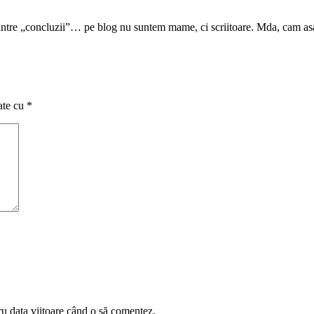
dintre „concluzii”… pe blog nu suntem mame, ci scriitoare. Mda, cam as
ate cu
*
ru data viitoare când o să comentez.