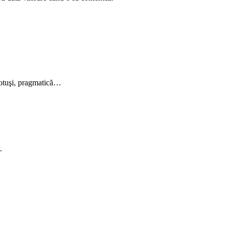
 totuşi, pragmatică…
.