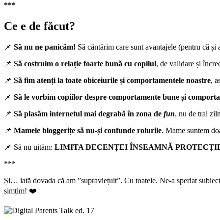
***
Ce e de făcut?
📌
Să nu ne panicăm!
Să cântărim care sunt avantajele (pentru că și ac
📌
Să costruim o relație foarte bună cu copilul
, de validare și încr
📌
Să fim atenți la toate obiceiurile și comportamentele noastre
, a
📌
Să le vorbim copiilor despre comportamente bune și comportam
📌
Să plasăm internetul mai degrabă în zona de
fun
, nu de trai zil
📌
Mamele bloggerițe să nu-și confunde rolurile
. Mame suntem doar 
📌 Să nu uităm:
LIMITA DECENȚEI ÎNSEAMNĂ PROTECȚI
***
Și… iată dovada că am ”supraviețuit”. Cu toatele. Ne-a speriat subiectu
simțim! ❤️