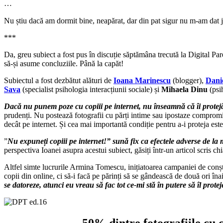
…
Nu știu dacă am dormit bine, neapărat, dar din pat sigur nu m-am dat j
***
Da, greu subiect a fost pus în discuție săptămâna trecută la Digital Par
să-și asume concluziile. Până la capăt!
Subiectul a fost dezbătut alături de
Ioana Marinescu
(blogger),
Dani
Sava
(specialist psihologia interacțiunii sociale) și
Mihaela Dinu
(psi
Dacă nu punem poze cu copiii pe internet, nu înseamnă că îi prote
prudenți. Nu postează fotografii cu părți intime sau ipostaze compromiț
decât pe internet. Și cea mai importantă condiție pentru a-i proteja este
”
Nu expuneți copiii pe internet!” sună fix ca efectele adverse de l
perspectiva Ioanei asupra acestui subiect, găsiți într-un articol scris ch
Altfel simte lucrurile Armina Tomescu, inițiatoarea campaniei de conș
copii din online, ci să-i facă pe părinți să se gândească de două ori înai
se datoreze, atunci eu vreau să fac tot ce-mi stă în putere să îl protej