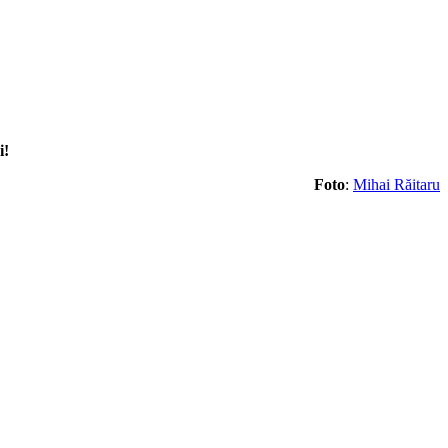
i!
Foto
:
Mihai Răitaru