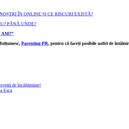
NOȘTRI ÎN ONLINE ȘI CE RISCURI EXISTĂ?
 NU? PÂNĂ UNDE?
I AM?”
ulțumesc,
Parenting PR
, pentru că faceți posibile astfel de întâlnir
orită de încălțăminte!
ea Esca