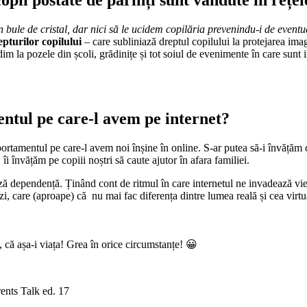
opii postate de părinți sunt vândute în rețel
n bule de cristal, dar nici să le ucidem copilăria prevenindu-i de eventu
pturilor copilului
– care subliniază dreptul copilului la protejarea imagin
dim la pozele din școli, grădinițe și tot soiul de evenimente în care sunt
ntul pe care-l avem pe internet?
ortamentul pe care-l avem noi înșine în online. S-ar putea să-i învățăm
i învățăm pe copiii noștri să caute ajutor în afara familiei.
ează dependență. Ținând cont de ritmul în care internetul ne invadează vie
i, care (aproape) că nu mai fac diferența dintre lumea reală și cea virtual
că așa-i viața! Grea în orice circumstanțe! 😀