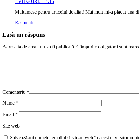
15/11/2018 la 14:16
Multumesc pentru articolul detaliat! Mai mult mi-a placut una 
Răspunde
Lasă un răspuns
Adresa ta de email nu va fi publicată.
Câmpurile obligatorii sunt marc
Comentariu
*
Nume
*
Email
*
Site web
Salvează-mi numele, emailul și site-ul web în acest navigator pent