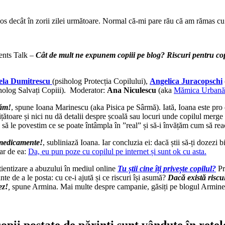
os decât în zorii zilei următoare. Normal că-mi pare rău că am rămas cu
ents Talk –
Cât de mult ne expunem copiii pe blog? Riscuri pentru copi
ela Dumitrescu
(psiholog Protecția Copilului),
Angelica
Juracopschi
holog Salvați Copiii). Moderator:
Ana Niculescu
(aka
Mămica Urbană
jăm!
, spune Ioana Marinescu (aka Pisica pe Sârmă). Iată, Ioana este pro ex
ătoare și nici nu dă detalii despre școală sau locuri unde copilul merge 
 să le povestim ce se poate întâmpla în ”real” și să-i învățăm cum să reacț
a medicamente!
, subliniază Ioana. Iar concluzia ei: dacă știi să-ți dozezi b
iar de ea:
Da, eu pun poze cu copilul pe internet și sunt ok cu asta.
tientizare a abuzului în mediul online
Tu știi cine îți privește copilul?
Pr
nte de a le posta: cu ce-i ajută și ce riscuri își asumă?
Dacă există riscul
ez!
,
spune Armina. Mai multe despre campanie, găsiți pe blogul Armine