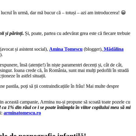
 lucrul în urmă, dar mă bucur că – totuși – azi am introducerea! 😀
i și părinți
.
Și, poate, partea cu adevărat grea este că fiecare trebuie
(avocat și asistent social),
Amina Tomescu
(blogger),
Mădălina
).
punere, însă (atenție!) în niște paramentri decenți și, cât de cât,
singur. Ioana crede că, în România, sunt mai mulți pedofili în stradă
ioneze în astfel situații.
ine pastila, poți să ții contraindicațiile în frâu! Mai multe despre
in această campanie, Armina nu-și propune să scoată toate pozele cu
 ca 1% din răul ce i se poate întâmpla în viitor copilului meu să mi
i:
arminatomescu.ro