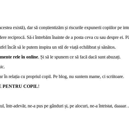
estea există), dar să conștientizăm și riscurile expunerii copiilor pe int
edere reciprocă. Să-i întrebăm înainte de a posta ceva cu sau despre ei. P
stfel încât să le putem inspira un stil de viață echilibrat și sănătos.
ente rele în online
. Și să le spunem ce să facă dacă sunt abuzați.
nic.
în relația cu propriul copil. Pe blog, nu suntem mame, ci scriitoare.
E PENTRU COPIL
!
l, într-adevăr, ne-a pus pe gânduri și, pe alocuri, ne-a întristat, daaa