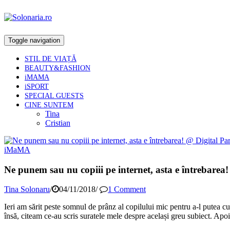
Toggle navigation
STIL DE VIAȚĂ
BEAUTY&FASHION
iMAMA
iSPORT
SPECIAL GUESTS
CINE SUNTEM
Tina
Cristian
iMaMA
Ne punem sau nu copiii pe internet, asta e întrebarea!
Tina Solonaru
/
04/11/2018
/
1 Comment
Ieri am sărit peste somnul de prânz al copilului mic pentru a-l putea c
însă, citeam ce-au scris suratele mele despre același greu subiect. Apo