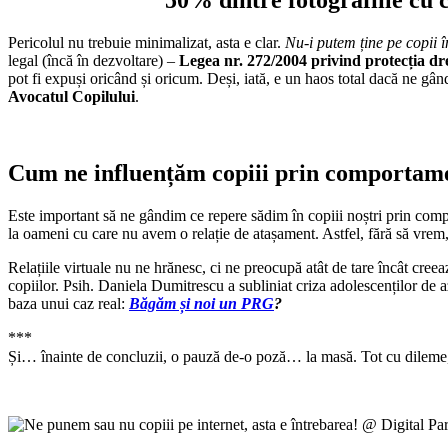
50% dintre fotografiile cu c
Pericolul nu trebuie minimalizat, asta e clar.
Nu-i putem ține pe copii î
legal (încă în dezvoltare) –
Legea nr. 272/2004 privind protecția dre
pot fi expuși oricând și oricum. Deși, iată, e un haos total dacă ne gân
Avocatul Copilului
.
Cum ne influențăm copiii prin comportame
Este important să ne gândim ce repere sădim în copiii noștri prin comp
la oameni cu care nu avem o relație de atașament. Astfel, fără să vrem, î
Relațiile virtuale nu ne hrănesc, ci ne preocupă atât de tare încât cre
copiilor. Psih. Daniela Dumitrescu a subliniat criza adolescenților de az
baza unui caz real:
Băgăm și noi un PRG
?
***
Și… înainte de concluzii, o pauză de-o poză… la masă. Tot cu dileme, 