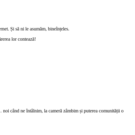
ernet. Și să ni le asumăm, bineînțeles.
ărerea lor contează!
ar… noi când ne întâlnim, la cameră zâmbim și puterea comunității o