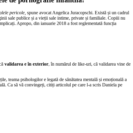
ele de pornografie infantilă!
alele pericole,
spune avocat Angelica Juracopschi. Există și un cadrul
ii sale publice și a vieții sale intime, private și familiale. Copiii nu
 implicați. Apropo, din ianuarie 2018 a fost reglementată funcția
 că
validarea e în exterior
, în numărul de like-uri, că validarea vine de
țile, teama psihologilor e legată de sănătatea mentală și emoțională a
ă. Ca să vă convingeți, citiți articolul pe care l-a scris Daniela pe