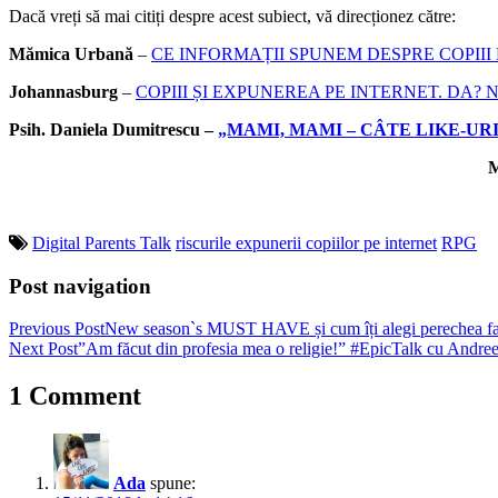
Dacă vreți să mai citiți despre acest subiect, vă direcționez către:
Mămica Urbană
–
CE INFORMAȚII SPUNEM DESPRE COPIII 
Johannasburg
–
COPIII ȘI EXPUNEREA PE INTERNET. DA?
Psih. Daniela Dumitrescu –
„MAMI, MAMI – CÂTE LIKE-UR
M
Digital Parents Talk
riscurile expunerii copiilor pe internet
RPG
Post navigation
Previous Post
New season`s MUST HAVE și cum îți alegi perechea fav
Next Post
”Am făcut din profesia mea o religie!” #EpicTalk cu Andre
1 Comment
Ada
spune: