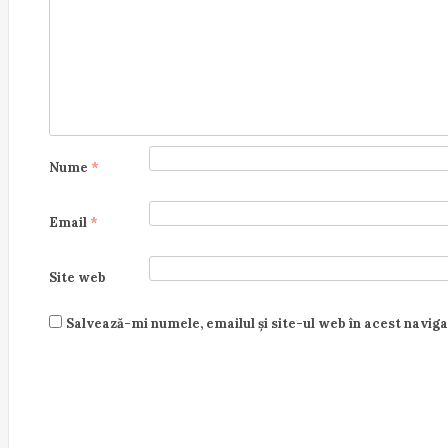
i
o
n
Nume
*
Email
*
Site web
Salvează-mi numele, emailul și site-ul web în acest navig