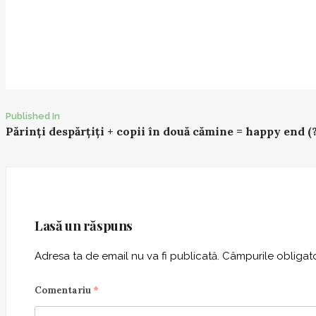
Published In
P
Părinți despărțiți + copii în două cămine = happy end (?
o
s
t
n
a
Lasă un răspuns
v
i
Adresa ta de email nu va fi publicată.
Câmpurile obligato
g
a
Comentariu
*
t