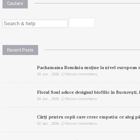
Cautare
SEARCH
FOR:
Recent Posts
Pachamama România susține la nivel european r
20. iun. , 2026
Niciun comentariu
Floral Soul aduce designul biofilic în București, 
03. apr. , 2026
Niciun comentariu
Cărți pentru copii care cresc empatia: ce aleg pă
02. apr. , 2026
Niciun comentariu