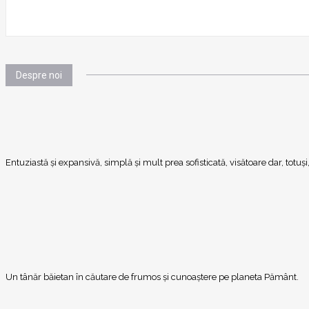
Despre noi
Entuziastă şi expansivă, simplă şi mult prea sofisticată, visătoare dar, totu
Un tânăr băietan în căutare de frumos și cunoaștere pe planeta Pământ.