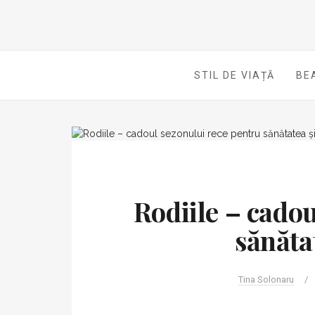
STIL DE VIAȚĂ
BE
Rodiile – cadou
sănăta
Tina Solonaru
/