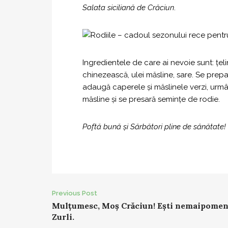
Salata siciliană de Crăciun
.
Ingredientele de care ai nevoie sunt: ţeli
chinezească, ulei măsline, sare. Se prepar
adaugă caperele şi măslinele verzi, urmând
măsline şi se presară seminţe de rodie.
Poftă bună și Sărbători pline de sănătate!
Post
Previous Post
Mulțumesc, Moș Crăciun! Ești nemaipomen
navigation
Zurli.