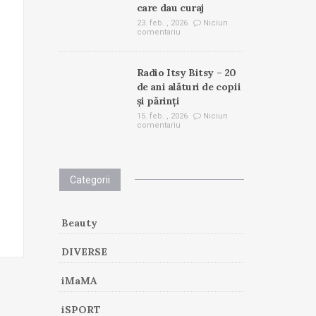
care dau curaj
23. feb. , 2026
Niciun
comentariu
Radio Itsy Bitsy – 20
de ani alături de copii
și părinți
15. feb. , 2026
Niciun
comentariu
Categorii
Beauty
DIVERSE
iMaMA
iSPORT