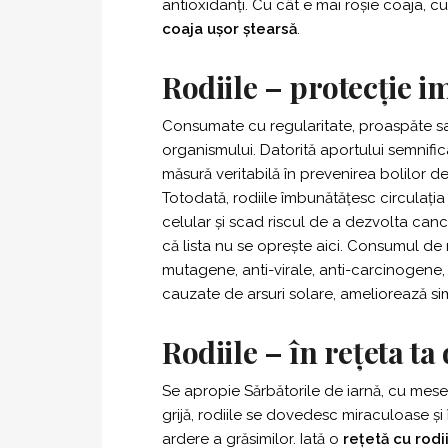
antioxidanți. Cu cât e mai roșie coaja, c
coaja ușor ștearsă
.
Rodiile – protecție 
Consumate cu regularitate, proaspăte sa
organismului. Datorită aportului semnifica
măsură veritabilă în prevenirea bolilor d
Totodată, rodiile îmbunătățesc circulația 
celular și scad riscul de a dezvolta cancer
că lista nu se oprește aici. Consumul de 
mutagene, anti-virale, anti-carcinogene, 
cauzate de arsuri solare, ameliorează si
Rodiile – în rețeta ta
Se apropie Sărbătorile de iarnă, cu mese 
grijă, rodiile se dovedesc miraculoase și
ardere a grăsimilor. Iată o
rețetă cu rodi