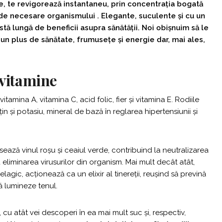
e, te revigorează instantaneu, prin concentrația bogată
t de necesare organismului . Elegante, suculente și cu un
stă lungă de beneficii asupra sănătății. Noi obișnuim să le
 un plus de sănătate, frumusețe și energie dar, mai ales,
 vitamine
tamina A, vitamina C, acid folic, fier și vitamina E. Rodiile
in și potasiu, mineral de bază în reglarea hipertensiunii și
sează vinul roșu și ceaiul verde, contribuind la neutralizarea
la eliminarea virusurilor din organism. Mai mult decât atât,
 elagic, acționează ca un elixir al tinereții, reușind să prevină
să lumineze tenul.
 cu atât vei descoperi în ea mai mult suc și, respectiv,