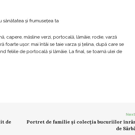
nă, capere, măsline verzi, portocală, lămâie, rodie, varză
ă foarte ușor: mai întâi se taie varza şi ţelina, după care se
 feliile de portocală şi lămâie. La final, se toarnă ulei de
Next
it de
Portret de familie și colecția bucuriilor înr
de Sărb