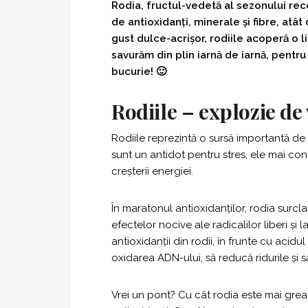
Rodia, fructul-vedetă al sezonului rec
de antioxidanți, minerale și fibre, atâ
gust dulce-acrișor, rodiile acoperă o li
savurăm din plin iarnă de iarnă, pentru
bucurie! 🙂
Rodiile – explozie de
Rodiile reprezintă o sursă importantă de vi
sunt un antidot pentru stres, ele mai conț
creșterii energiei.
În maratonul antioxidanților, rodia surcla
efectelor nocive ale radicalilor liberi și 
antioxidanții din rodii, în frunte cu acidul
oxidarea ADN-ului, să reducă ridurile și 
Vrei un pont? Cu cât rodia este mai grea,