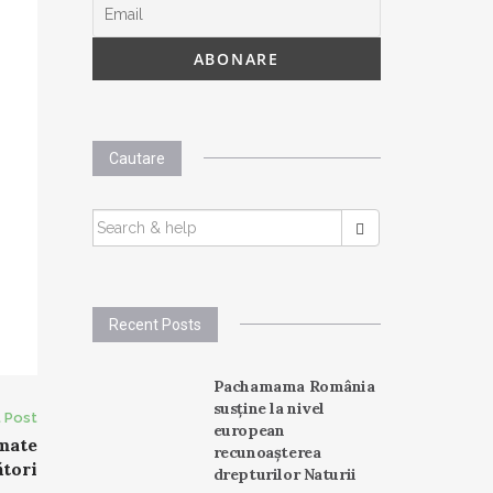
Cautare
SEARCH
FOR:
Recent Posts
Pachamama România
susține la nivel
 Post
european
ămate
recunoașterea
ători
drepturilor Naturii