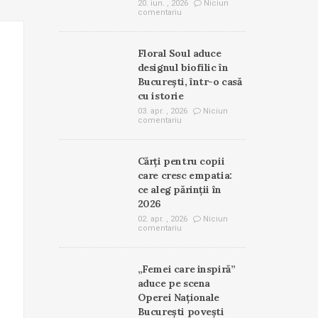
20. iun. , 2026
Niciun
comentariu
Floral Soul aduce
designul biofilic în
București, într-o casă
cu istorie
03. apr. , 2026
Niciun
comentariu
Cărți pentru copii
care cresc empatia:
ce aleg părinții în
2026
02. apr. , 2026
Niciun
comentariu
„Femei care inspiră”
aduce pe scena
Operei Naționale
București povești