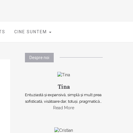
TS
CINE SUNTEM
Despre noi
Tina
Entuziastă şi expansivă, simplă şi mult prea
sofisticată, visătoare dar, totuşi, pragmatică…
Read More