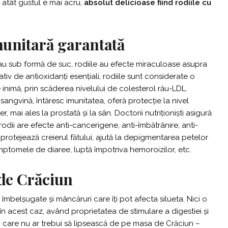
u atât gustul e mai acru,
absolut delicioase fiind rodiile cu
imunitară garantată
u sub formă de suc, rodiile au efecte miraculoase asupra
tiv de antioxidanți esențiali, rodiile sunt considerate o
e inimă, prin scăderea nivelului de colesterol rău-LDL.
sangvină, întăresc imunitatea, oferă protecție la nivel
, mai ales la prostată și la sân. Doctorii nutriționiști asigură
rodii are efecte anti-cancerigene, anti-îmbătrânire, anti-
protejează creierul fătului, ajută la depigmentarea petelor
mptomele de diaree, luptă împotriva hemoroizilor, etc.
 de Crăciun
îmbelșugate și mâncăruri care îți pot afecta silueta. Nici o
 în acest caz, având proprietatea de stimulare a digestiei și
i
care nu ar trebui să lipsească de pe masa de Crăciun –