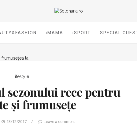
AUTY&FASHION
iMAMA
iSPORT
SPECIAL GUES
Lifestyle
l sezonului rece pentru
te și frumusețe
13/12/2017
/
Leave a comment