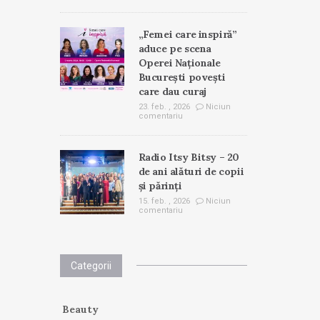
„Femei care inspiră”
aduce pe scena
Operei Naționale
București povești
care dau curaj
23. feb. , 2026
Niciun
comentariu
Radio Itsy Bitsy – 20
de ani alături de copii
și părinți
15. feb. , 2026
Niciun
comentariu
Categorii
Beauty