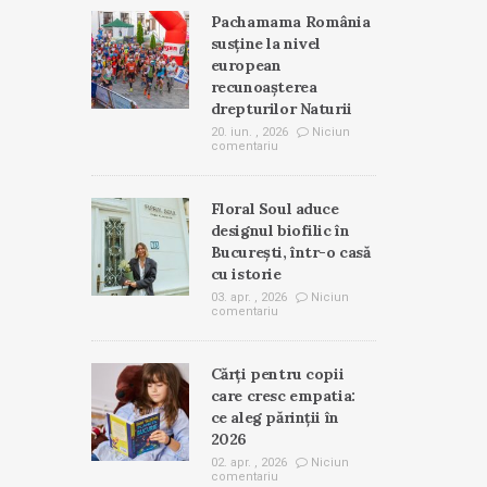
Pachamama România
susține la nivel
european
recunoașterea
drepturilor Naturii
20. iun. , 2026
Niciun
comentariu
Floral Soul aduce
designul biofilic în
București, într-o casă
cu istorie
03. apr. , 2026
Niciun
comentariu
Cărți pentru copii
care cresc empatia:
ce aleg părinții în
2026
02. apr. , 2026
Niciun
comentariu