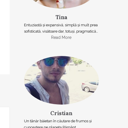
Tina
Entuziastă şi expansivă, simplă şi mult prea
sofisticată, visătoare dar, totuşi, pragmatică…
Read More
Cristian
Un tânăr băietan în căutare de frumos și
cunoaștere pe planeta Pământ.