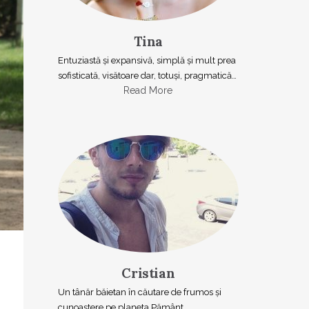
Tina
Entuziastă şi expansivă, simplă şi mult prea
sofisticată, visătoare dar, totuşi, pragmatică…
Read More
Cristian
Un tânăr băietan în căutare de frumos și
cunoaștere pe planeta Pământ.