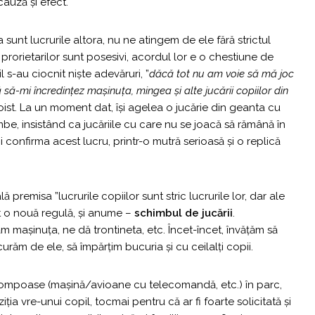
auză și efect.
a sunt lucrurile altora, nu ne atingem de ele fără strictul
prorietarilor sunt posesivi, acordul lor e o chestiune de
l s-au ciocnit niște adevăruri, ”
dăcă tot nu am voie să mă joc
ă să-mi încredințez mașinuța, mingea și alte jucării copiilor din
oist. La un moment dat, își agelea o jucărie din geanta cu
be, insistând ca jucăriile cu care nu se joacă să rămână în
confirma acest lucru, printr-o mutră serioasă și o replică
premisa ”lucrurile copiilor sunt stric lucrurile lor, dar ale
lit o nouă regulă, și anume –
schimbul de jucării
.
ăm mașinuța, ne dă trontineta, etc. Încet-încet, învățăm să
urăm de ele, să împărțim bucuria și cu ceilalți copii.
i pompoase (mașină/avioane cu telecomandă, etc.) în parc,
ția vre-unui copil, tocmai pentru că ar fi foarte solicitată și