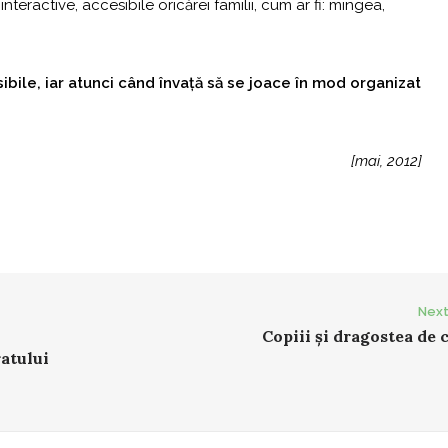
interactive, accesibile oricărei familii, cum ar fi: mingea,
sibile, iar atunci când învață să se joace în mod organizat
[mai, 2012]
Next
Copiii și dragostea de 
ratului