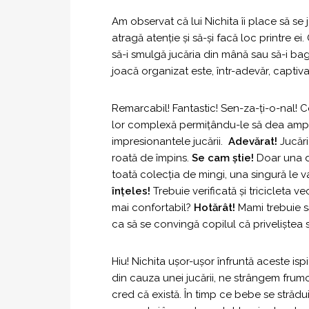
Am observat că lui Nichita îi place să se
atragă atenție și să-și facă loc printre ei.
să-i smulgă jucăria din mână sau să-i ba
joacă organizat este, într-adevăr, captiva
Remarcabil! Fantastic! Sen-za-ți-o-nal! Ce
lor complexă permițându-le să dea ampl
impresionantele jucării.
Adevărat!
Jucări
roată de împins.
Se cam știe!
Doar una din
toată colecția de mingi, una singură le va
înțeles!
Trebuie verificată și tricicleta ve
mai confortabil?
Hotărât!
Mami trebuie s
ca să se convingă copilul că priveliștea s
Hiu! Nichita ușor-ușor înfruntă aceste isp
din cauza unei jucării, ne strângem fru
cred că există. În timp ce bebe se strădu