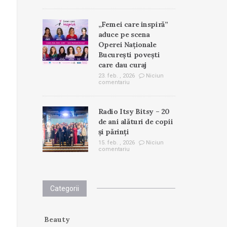
„Femei care inspiră”
aduce pe scena
Operei Naționale
București povești
care dau curaj
23. feb. , 2026
Niciun
comentariu
Radio Itsy Bitsy – 20
de ani alături de copii
și părinți
15. feb. , 2026
Niciun
comentariu
Categorii
Beauty