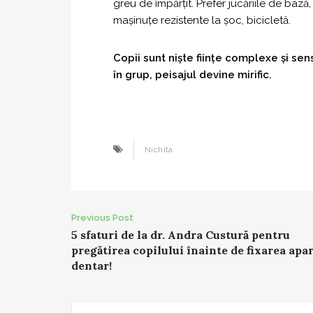
greu de împărțit. Prefer jucăriile de bază, 
mașinuțe rezistente la șoc, bicicletă.
Copii sunt niște ființe complexe și sen
în grup, peisajul devine mirific.
Nichita
Post
Previous Post
5 sfaturi de la dr. Andra Custură pentru
navigation
pregătirea copilului înainte de fixarea apa
dentar!