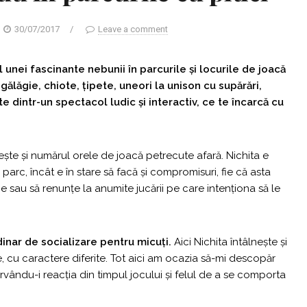
30/07/2017
/
Leave a comment
 unei fascinante nebunii în parcurile și locurile de joacă
ălăgie, chiote, țipete, uneori la unison cu supărări,
te dintr-un spectacol ludic și interactiv, ce te încarcă cu
ște și numărul orele de joacă petrecute afară. Nichita e
parc, încât e în stare să facă și compromisuri, fie că asta
ie sau să renunțe la anumite jucării pe care intenționa să le
inar de socializare pentru micuți.
Aici Nichita întâlnește și
e, cu caractere diferite. Tot aici am ocazia să-mi descopăr
ervându-i reacția din timpul jocului și felul de a se comporta