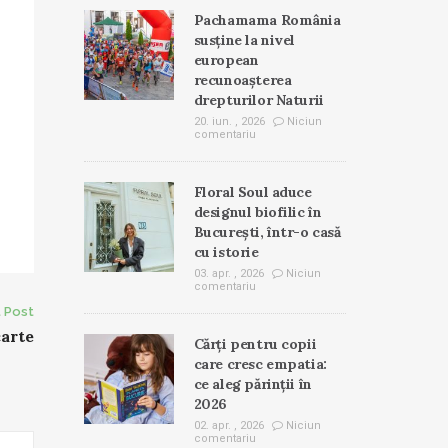
Pachamama România
susține la nivel
european
recunoașterea
drepturilor Naturii
20. iun. , 2026
Niciun
comentariu
Floral Soul aduce
designul biofilic în
București, într-o casă
cu istorie
03. apr. , 2026
Niciun
comentariu
 Post
carte
Cărți pentru copii
care cresc empatia:
ce aleg părinții în
2026
02. apr. , 2026
Niciun
comentariu