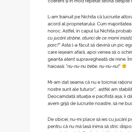
coerent și în mod repetat teoria despte c
L-am trainuit pe Nichita că lucrurile altor
acord al proprietarului. Cum majoritatea 
noroc. Astfel, în capul lui Nichita probabi
cu jucării străine, atunci de ce mami insist
parc?
” Asta l-a făcut să devină un pic eg
care ieșeam afară, apoi venea să o schim
geanta atent supravegheată de mine. Îmi 
haioasă: ”
nu-nu-nu bebe, nu-nu-nu!
”
Mi-am dat seama că nu e toicmai rațională 
nostre sunt ale tuturor”, astfel am stabi
Deocamdată situația e pacifistă așa, îi d
avem grijă de lucrurile noastre, să ne buc
De obicei, nu-mi place să ies cu jucări
pentru că nu mă lasă inima să stric dispozi