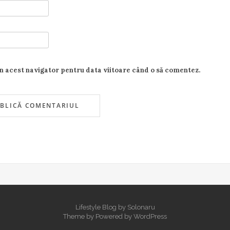
în acest navigator pentru data viitoare când o să comentez.
Lifestyle Blog by Solonaru
Theme by
Powered by
WordPress