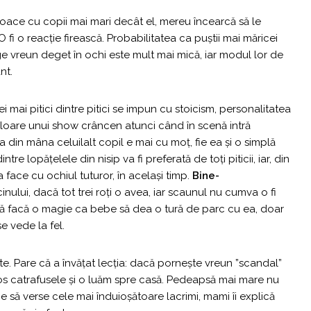
 joace cu copii mai mari decât el, mereu încearcă să le
 O fi o reacție firească. Probabilitatea ca puștii mai măricei
ge vreun deget în ochi este mult mai mică, iar modul lor de
nt.
i mai pitici dintre pitici se impun cu stoicism, personalitatea
oare unui show crâncen atunci când în scenă intră
a din mâna celuilalt copil e mai cu moț, fie ea și o simplă
tre lopățelele din nisip va fi preferată de toți piticii, iar, din
 face cu ochiul tuturor, în același timp.
Bine-
cinului, dacă tot trei roți o avea, iar scaunul nu cumva o fi
ă facă o magie ca bebe să dea o tură de parc cu ea, doar
e vede la fel.
ite. Pare că a învățat lecția: dacă pornește vreun ”scandal”
mos catrafusele și o luăm spre casă. Pedeapsă mai mare nu
ie să verse cele mai înduioșătoare lacrimi, mami îi explică