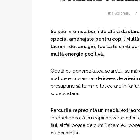
Tina Solonaru
/
Se știe, vremea bună de afără dă starul
special amenajate pentru copii. Multă g
lacrimi, dezamăgiri, fac să te simți par
multă energie pozitivă.
Odată cu generozitatea soarelui, se măre
atât de entuziasmat de ideea de a iesi în 
presupune să termine tot ce are în farfur
scoată afară.
Parcurile reprezintă un mediu extraord
interacționează cu copii de vârse diferit
fiul, altfel poate de cum îl știam eu, obs
cu cei din jur.