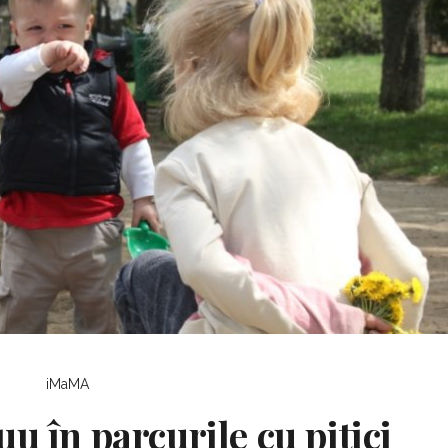
iMaMA
u în parcurile cu pitici