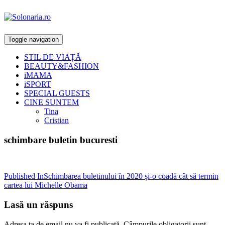
Toggle navigation
STIL DE VIAȚĂ
BEAUTY&FASHION
iMAMA
iSPORT
SPECIAL GUESTS
CINE SUNTEM
Tina
Cristian
schimbare buletin bucuresti
Post
Published In
Schimbarea buletinului în 2020 și-o coadă cât să termin
cartea lui Michelle Obama
navigation
Lasă un răspuns
Adresa ta de email nu va fi publicată.
Câmpurile obligatorii sunt