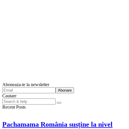
Aboneaza-te la newsletter
Cautare
Search
for:
Recent Posts
Pachamama România susține la nivel