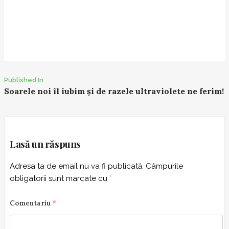
Published In
P
Soarele noi îl iubim și de razele ultraviolete ne ferim!
o
s
t
n
Lasă un răspuns
a
Adresa ta de email nu va fi publicată.
Câmpurile
v
obligatorii sunt marcate cu
*
i
g
Comentariu
*
a
t