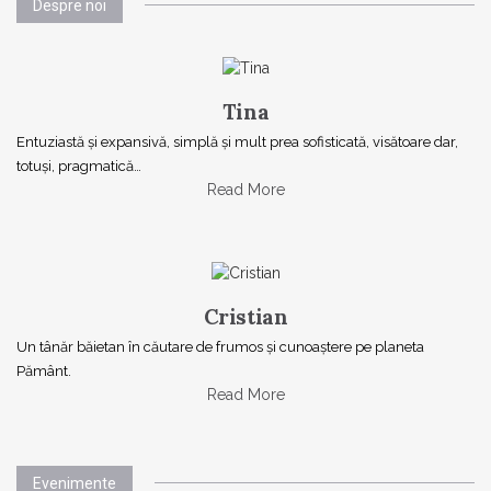
Despre noi
Tina
Entuziastă şi expansivă, simplă şi mult prea sofisticată, visătoare dar,
totuşi, pragmatică…
Read More
Cristian
Un tânăr băietan în căutare de frumos și cunoaștere pe planeta
Pământ.
Read More
Evenimente