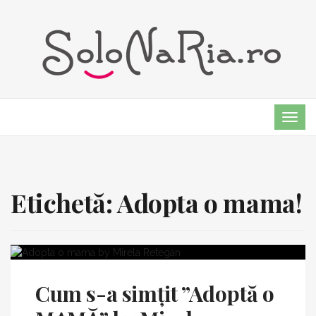
TOG
NAVI
Etichetă:
Adopta o mama!
Cum s-a simțit ”Adoptă o