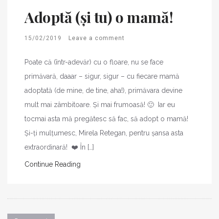
Adoptă (și tu) o mamă!
15/02/2019
Leave a comment
Poate că (într-adevăr) cu o floare, nu se face
primăvară, daaar – sigur, sigur – cu fiecare mamă
adoptată (de mine, de tine, aha!), primăvara devine
mult mai zâmbitoare. Și mai frumoasă! 🙂 Iar eu
tocmai asta mă pregătesc să fac, să adopt o mamă!
Și-ți mulțumesc, Mirela Retegan, pentru șansa asta
extraordinară! ❤️ În […]
Continue Reading