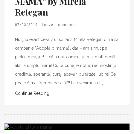
MAMĂ” by Mirela
Retegan
07/03/2019
Leave a comment
Nu știu exact ce-a vrut să facă Mirela Retegan din a sa
campanie ”Adoptă o mamă!”, dar – am simțit pe
pielea mea, jur! – că a unit oameni și, mai mult decât
atât, a umplut inimi! Cu bucurie, emoție, recunoștință,
credință, speranță, curaj, adevăr, bunătate, iubire! Ce
poate fi mai frumos de-atât?! La evenimentul […]
Continue Reading