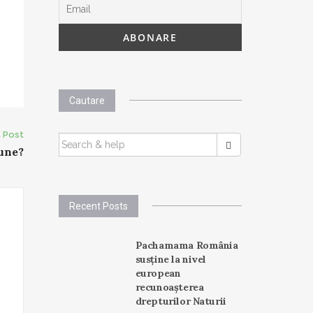
Cautare
 Post
SEARCH
une?
FOR:
Recent Posts
Pachamama România
susține la nivel
european
recunoașterea
drepturilor Naturii