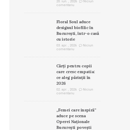
20. iun. , 2026
Niciun
comentariu
Floral Soul aduce
designul biofilic în
București, într-o casă
cu istorie
03. apr. , 2026
Niciun
comentariu
Cărți pentru copii
care cresc empatia:
ce aleg părinții în
2026
02. apr. , 2026
Niciun
comentariu
„Femei care inspiră”
aduce pe scena
Operei Naționale
București povești