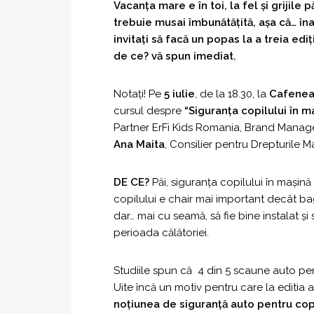
Vacanța mare e în toi, la fel și grijile 
trebuie musai îmbunătățită, așa că… îna
invitați să facă un popas la a treia e
de ce? vă spun imediat.
Notați! Pe
5 iulie
, de la 18.30, la
Cafenea
cursul despre
“Siguranța copilului în ma
Partner ErFi Kids Romania, Brand Mana
Ana Maita
, Consilier pentru Drepturile
DE CE?
Păi, siguranța copilului în mașin
copilului e chair mai important decât baga
dar… mai cu seamă, să fie bine instalat ș
perioada călătoriei.
Studiile spun că 4 din 5 scaune auto pentr
Uite încă un motiv pentru care la editia
noțiunea de siguranță auto pentru cop