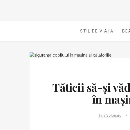
STIL DE VIAȚĂ
BE
Tăticii să-și vă
în mașin
Tina Solonaru
/