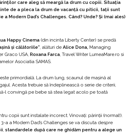
părinților care aleg să meargă la drum cu copiii. Situația
inte de a pleca la drum de vacanță cu piticii, tații sunt
diție a Modern Dad’s Challenges. Când? Unde? Și (mai ales)
ua Happy Cinema
(din incinta Liberty Center) se predă
șină și călătoriile”
, alături de
Alice Dona,
Managing
ger Graco USA,
Roxana Farca
, Travel Writer LumeaMare.ro si
 Mamelor Asociatia SAMAS.
ă este primordială. La drum lung, scaunul de mașină al
jul. Acesta trebuie să îndeplinească o serie de criterii,
i să-l convingă pe bebe să stea legat acolo pe toată
u copii sunt instalate incorect. Vinovați: părinții (normal!).
 a 3-a a Modern Dad’s Challenges se va discuta despre
ii
,
standardele după care ne ghidăm pentru a alege un