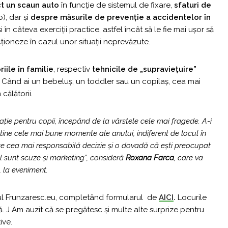
 un scaun auto
în funcție de sistemul de fixare,
sfaturi de
), dar și
despre măsurile de prevenție a accidentelor în
și în câteva exerciții practice, astfel încât să le fie mai ușor să
ționeze în cazul unor situații neprevăzute.
riile în familie
, respectiv
tehnicile de „supraviețuire”
Când ai un bebeluș, un toddler sau un copilaș, cea mai
călătorii.
ie pentru copii, începând de la vârstele cele mai fragede. A-i
 tine cele mai bune momente ale anului, indiferent de locul în
ste cea mai responsabilă decizie și o dovadă că ești preocupat
l sunt scuze și marketing”, consideră
Roxana Farca
, care va
 la eveniment.
gul Frunzaresc.eu, completând formularul de
AICI
.
Locurile
ită. J Am auzit că se pregătesc și multe alte surprize pentru
ive.