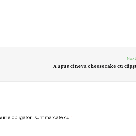
Next
A spus cineva cheesecake cu căpș
rile obligatorii sunt marcate cu
*