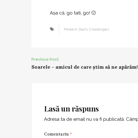
Așa că, go tati, go! 🙂
Modern Dad’s Challenges
Post
Previous Post
Soarele – amicul de care ştim să ne apărăm!
navigation
Lasă un răspuns
Adresa ta de email nu va fi publicată.
Câmpu
Comentariu
*