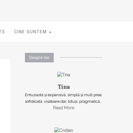
TS
CINE SUNTEM
Despre noi
Tina
Entuziastă şi expansivă, simplă şi mult prea
sofisticată, visătoare dar, totuşi, pragmatică…
Read More