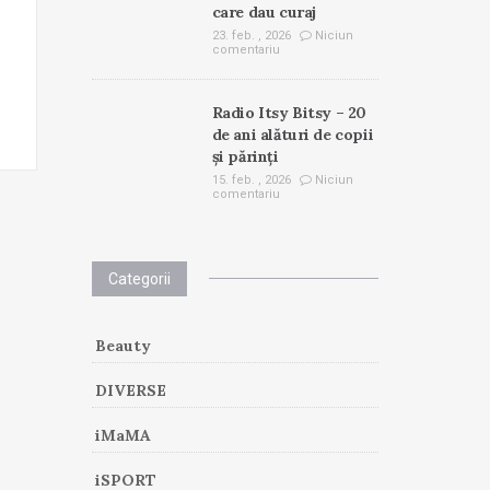
care dau curaj
23. feb. , 2026
Niciun
comentariu
Radio Itsy Bitsy – 20
de ani alături de copii
și părinți
15. feb. , 2026
Niciun
comentariu
Categorii
Beauty
DIVERSE
iMaMA
iSPORT