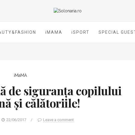
AUTY&FASHION
iMAMA
iSPORT
SPECIAL GUES
iMaMA
dă de siguranța copilului
ă și călătoriile!
22/06/2017
/
Leave a comment