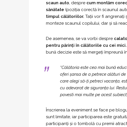
scaun auto
, despre
cum montăm corect
sănătate
(poziția corectă în scaunul auto
timpul călătoriilor.
Tații vor fi angrenați 
monteze scaunul copilului, dar și să reac
De asemenea, se va vorbi despre
calato
pentru părinți în călătoriile cu cei mici.
bună decizie este să mergeți împreună în 
“Călătoria este cea mai bună educaț
oferi șansa de a petrece alături de
care alegi să-ți petreci vacanța, e
cu adevarat de siguranța lui. Restu
povesti mai multe pe acest subiect,
Înscrierea la eveniment se face pe blo
sunt limitate, iar participarea este gratu
participanți și o tombolă cu premii atract