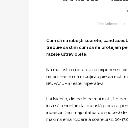
Tina Solonaru
/
Cum să nu iubești soarele, când acesta
trebuie să ştim cum să ne protejăm pe n
razele ultraviolete.
Nu mai este o noutate că expunerea exc
uman. Pentru că micuţii au pielea mult mai
B(UVA/UVB) este imperativă.
Lui Nichita, din ce în ce mai mult, îi plac
însă să renunţăm la această plăcere, pen
încercări (hiu, majoritatea de succes) d
maximă emancipare a soarelui (11.00-17.0