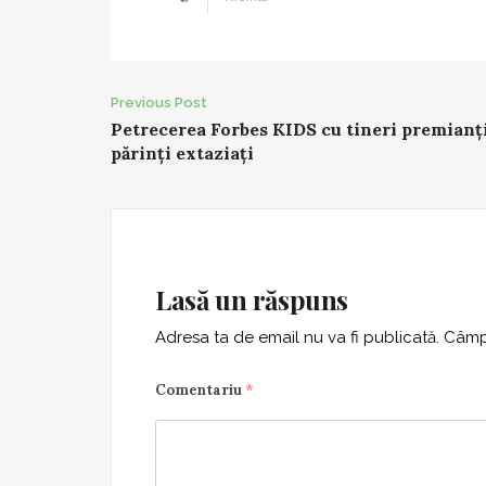
Post
Previous Post
Petrecerea Forbes KIDS cu tineri premianți
navigation
părinți extaziați
Lasă un răspuns
Adresa ta de email nu va fi publicată.
Câmpu
Comentariu
*