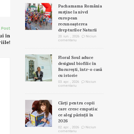
Pachamama România
susține la nivel
european
recunoașterea
 Post
drepturilor Naturii
ui în
20. iun. , 2026
Niciun
comentariu
iile!
Floral Soul aduce
designul biofilic în
București, într-o casă
cu istorie
03. apr. , 2026
Niciun
comentariu
Cărți pentru copii
care cresc empatia:
ce aleg părinții în
2026
02. apr. , 2026
Niciun
comentariu