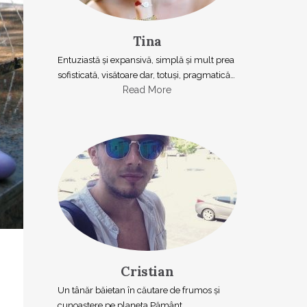
Tina
Entuziastă şi expansivă, simplă şi mult prea
sofisticată, visătoare dar, totuşi, pragmatică…
Read More
Cristian
Un tânăr băietan în căutare de frumos și
cunoaștere pe planeta Pământ.