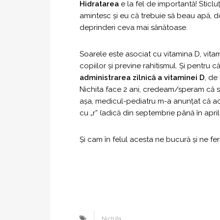
Hidratarea
e la fel de importantă! Sticl
amintesc şi eu că trebuie să beau apă, 
deprinderi ceva mai sănătoase.
Soarele este asociat cu vitamina D, vitam
copiilor şi previne rahitismul. Şi pentru 
administrarea zilnică a vitaminei D
, de
Nichita face 2 ani, credeam/speram că sca
aşa, medicul-pediatru m-a anunţat că ace
cu „r” (adică din septembrie până în aprilie
Şi cam în felul acesta ne bucură şi ne fe
Nichita