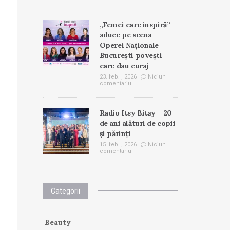
„Femei care inspiră”
aduce pe scena
Operei Naționale
București povești
care dau curaj
23. feb. , 2026
Niciun
comentariu
Radio Itsy Bitsy – 20
de ani alături de copii
și părinți
15. feb. , 2026
Niciun
comentariu
Categorii
Beauty