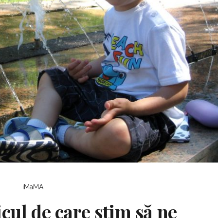
iMaMA
cul de care ştim să ne