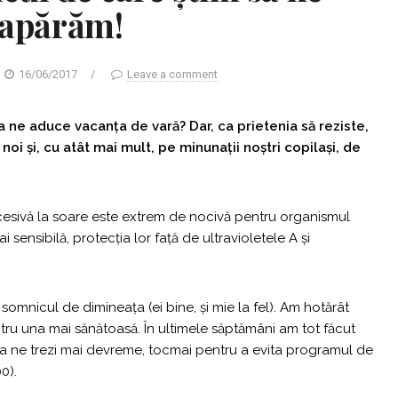
apărăm!
16/06/2017
/
Leave a comment
 ne aduce vacanţa de vară? Dar, ca prietenia să reziste,
oi şi, cu atât mai mult, pe minunaţii noştri copilaşi, de
esivă la soare este extrem de nocivă pentru organismul
 sensibilă, protecţia lor faţă de ultravioletele A şi
e somnicul de dimineaţa (ei bine, şi mie la fel). Am hotărât
tru una mai sănătoasă. În ultimele săptămâni am tot făcut
e a ne trezi mai devreme, tocmai pentru a evita programul de
0).