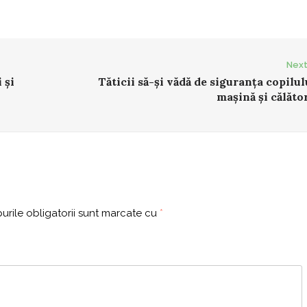
Next
 și
Tăticii să-și vădă de siguranța copilul
mașină și călător
rile obligatorii sunt marcate cu
*