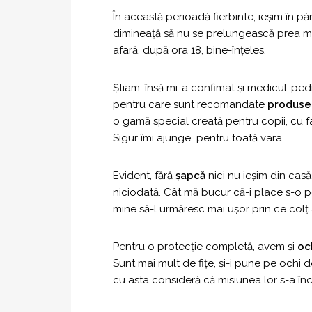
În această perioadă fierbinte, ieşim în pă
dimineaţă să nu se prelungească prea m
afară, după ora 18, bine-înţeles.
Ştiam, însă mi-a confimat şi medicul-pedi
pentru care sunt recomandate
produse
o gamă special creată pentru copii, cu 
Sigur îmi ajunge pentru toată vara.
Evident, fără
şapcă
nici nu ieşim din casă
niciodată. Cât mă bucur că-i place s-o p
mine să-l urmăresc mai uşor prin ce colţ 
Pentru o protecţie completă, avem şi
oc
Sunt mai mult de fiţe, şi-i pune pe ochi
cu asta consideră că misiunea lor s-a înc