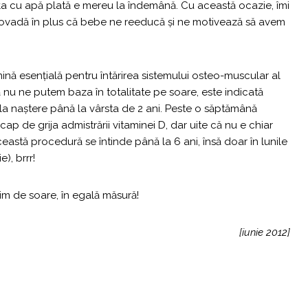
uţa cu apă plată e mereu la îndemână. Cu această ocazie, îmi
dovadă în plus că bebe ne reeducă şi ne motivează să avem
ină esenţială pentru întărirea sistemului osteo-muscular al
că nu ne putem baza în totalitate pe soare, este indicată
 la naştere până la vârsta de 2 ani. Peste o săptămână
p de grija admistrării vitaminei D, dar uite că nu e chiar
astă procedură se întinde până la 6 ani, însă doar în lunile
), brrr!
rim de soare, în egală măsură!
[iunie 2012]