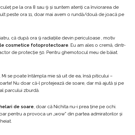
rculeţ pe la ora 8 sau 9 şi suntem atenţi ca înviorarea de
ult peste ora 11, doar mai avem o rundă/două de joacă pe
atru, că după ora 9 radiaţiile devin periculoase , motiv
le cosmetice fotoprotectoare
. Eu am ales o cremă, dintr-
factor de protecţie 50. Pentru ghemotocul meu de băiat.
. Mi se poate întâmpla mie să uit de ea, însă piticului –
oarte! Nu doar că-l protejează de soare, dar mă ajută şi pe
al parcului zburdă.
helari de soare
, doar că Nichita nu-i prea ţine pe ochi.
 doar pentru a provoca un „wow” din partea admiratorilor şi
heiat.