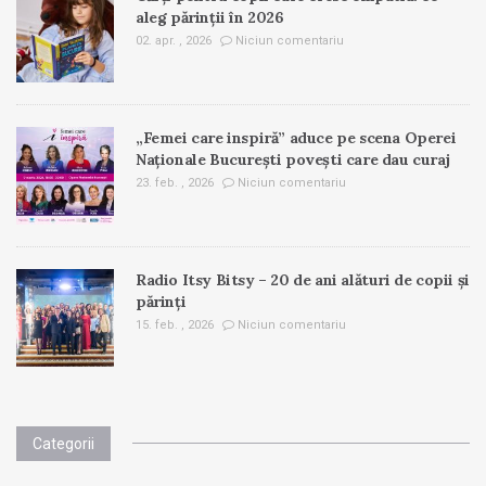
aleg părinții în 2026
02. apr. , 2026
Niciun comentariu
„Femei care inspiră” aduce pe scena Operei
Naționale București povești care dau curaj
23. feb. , 2026
Niciun comentariu
Radio Itsy Bitsy – 20 de ani alături de copii și
părinți
15. feb. , 2026
Niciun comentariu
Categorii