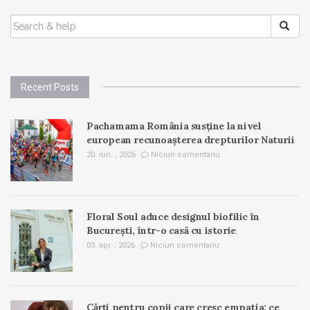
SEARCH
FOR:
Recent Posts
Pachamama România susține la nivel
european recunoașterea drepturilor Naturii
20. iun. , 2026
Niciun comentariu
Floral Soul aduce designul biofilic în
București, într-o casă cu istorie
03. apr. , 2026
Niciun comentariu
Cărți pentru copii care cresc empatia: ce