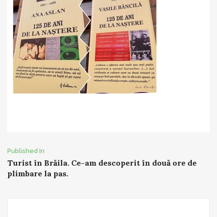
Post
Published In
Turist în Brăila. Ce-am descoperit în două ore de
navigation
plimbare la pas.