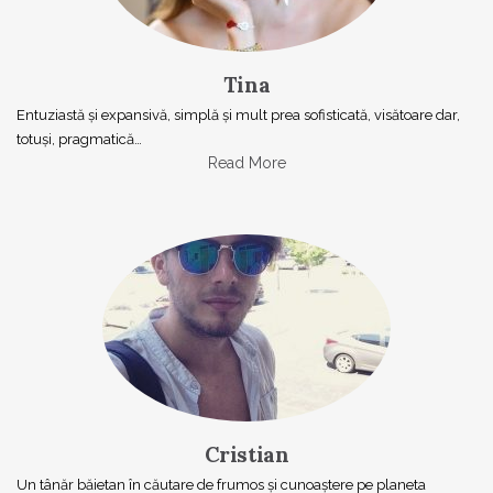
Tina
Entuziastă şi expansivă, simplă şi mult prea sofisticată, visătoare dar,
totuşi, pragmatică…
Read More
Cristian
Un tânăr băietan în căutare de frumos și cunoaștere pe planeta