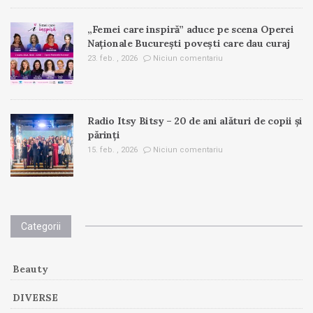
„Femei care inspiră” aduce pe scena Operei
Naționale București povești care dau curaj
23. feb. , 2026
Niciun comentariu
Radio Itsy Bitsy – 20 de ani alături de copii și
părinți
15. feb. , 2026
Niciun comentariu
Categorii
Beauty
DIVERSE