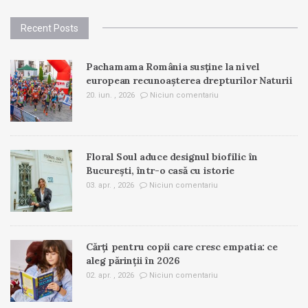
Recent Posts
Pachamama România susține la nivel
european recunoașterea drepturilor Naturii
20. iun. , 2026
Niciun comentariu
Floral Soul aduce designul biofilic în
București, într-o casă cu istorie
03. apr. , 2026
Niciun comentariu
Cărți pentru copii care cresc empatia: ce
aleg părinții în 2026
02. apr. , 2026
Niciun comentariu