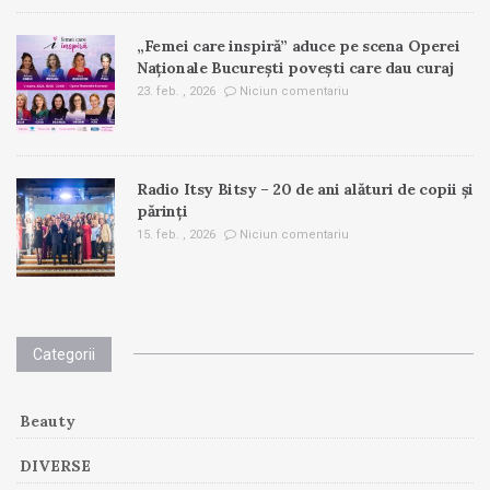
„Femei care inspiră” aduce pe scena Operei
Naționale București povești care dau curaj
23. feb. , 2026
Niciun comentariu
Radio Itsy Bitsy – 20 de ani alături de copii și
părinți
15. feb. , 2026
Niciun comentariu
Categorii
Beauty
DIVERSE