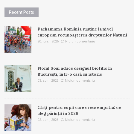
Recent Posts
Pachamama România susține la nivel
european recunoașterea drepturilor Naturii
20. iun. , 2026
Niciun comentariu
Floral Soul aduce designul biofilic în
București, într-o casă cu istorie
03. apr. , 2026
Niciun comentariu
Cărți pentru copii care cresc empatia: ce
aleg părinții în 2026
02. apr. , 2026
Niciun comentariu