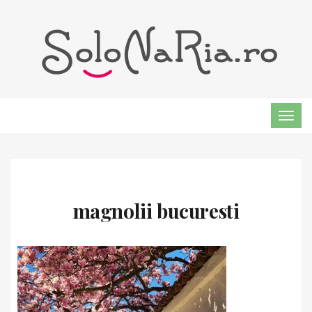
TOG
NAVI
magnolii bucuresti