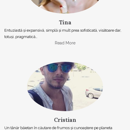
Tina
Entuziastă şi expansivă, simplă şi mult prea sofisticată, visătoare dar,
totuşi, pragmatică…
Read More
Cristian
Un tânăr băietan în căutare de frumos și cunoaștere pe planeta