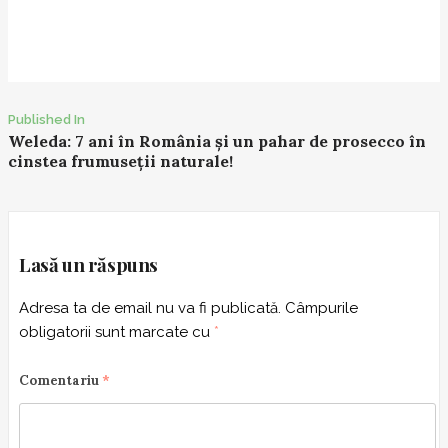
Published In
P
Weleda: 7 ani în România și un pahar de prosecco în
cinstea frumuseții naturale!
o
s
t
n
Lasă un răspuns
a
v
Adresa ta de email nu va fi publicată.
Câmpurile
i
obligatorii sunt marcate cu
*
g
a
Comentariu
*
t
i
o