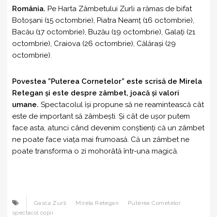
România.
Pe Harta Zâmbetului Zurli a rămas de bifat
Botoșani (15 octombrie), Piatra Neamț (16 octombrie),
Bacău (17 octombrie), Buzău (19 octombrie), Galați (21
octombrie), Craiova (26 octombrie), Călărași (29
octombrie).
Povestea ”Puterea Cornetelor” este scrisă de Mirela
Retegan și este despre zâmbet, joacă și valori
umane.
Spectacolul își propune să ne reamintească cât
este de important să zâmbești. Și cât de ușor putem
face asta, atunci când devenim conștienți că un zâmbet
ne poate face viața mai frumoasă. Că un zâmbet ne
poate transforma o zi mohorâtă într-una magică.
Gasca Zurli
Mirela Retegan
Puterea Cornetelor
spectacol copii