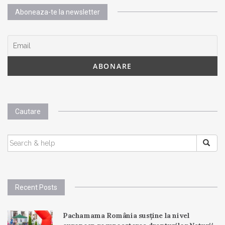
Aboneaza-te la newsletter
Cautare
SEARCH
FOR:
Recent Posts
Pachamama România susține la nivel