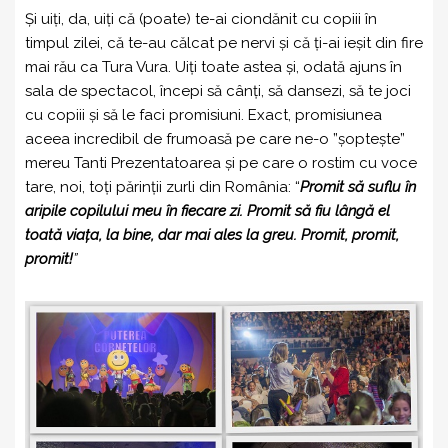
Și uiți, da, uiți că (poate) te-ai ciondănit cu copiii în
timpul zilei, că te-au călcat pe nervi și că ți-ai ieșit din fire
mai rău ca Tura Vura. Uiți toate astea și, odată ajuns în
sala de spectacol, începi să cânți, să dansezi, să te joci
cu copiii și să le faci promisiuni. Exact, promisiunea
aceea incredibil de frumoasă pe care ne-o ”șoptește”
mereu Tanti Prezentatoarea și pe care o rostim cu voce
tare, noi, toți părinții zurli din România: “
Promit să suflu în
aripile copilului meu în fiecare zi. Promit să fiu lângă el
toată viața, la bine, dar mai ales la greu. Promit, promit,
promit!
”