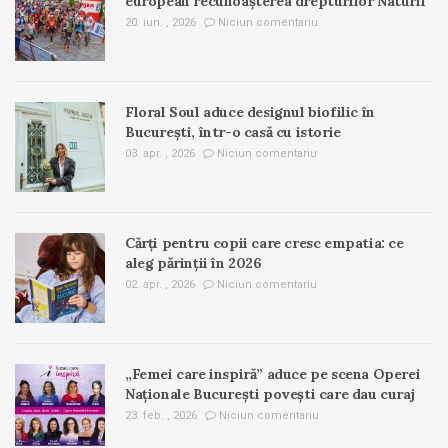
european recunoașterea drepturilor Naturii
20. iun. , 2026
Niciun comentariu
Floral Soul aduce designul biofilic în
București, într-o casă cu istorie
03. apr. , 2026
Niciun comentariu
Cărți pentru copii care cresc empatia: ce
aleg părinții în 2026
02. apr. , 2026
Niciun comentariu
„Femei care inspiră” aduce pe scena Operei
Naționale București povești care dau curaj
23. feb. , 2026
Niciun comentariu