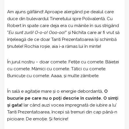
Am ajuns gâfâind! Aproape alergând pe dealul care
duce din bulevardul Tineretului spre Polivalentă. Cu
Robert în spate care deja era cu mâinile în sus strigând
”
Eu sunt zurli! O-o-o! Ooo-oo!
” și Nichita care ar fi vrut să
înțeleagă de ce doar Tanti Prezentatoarea își schimbă
ținutele! Rochia roșie, aia i-a rămas lui în minte!
În jurul nostru – doar cornete. Fetițe cu cornete. Băieței
cu cornete. Mămici cu cornete. Tătici cu cornete.
Bunicuțe cu cornete. Aaaa, și multe zâmbete.
În sală e agitație mare și o energie debordantă
. O
bucurie pe care nu o poți descrie în cuvinte. O simți
și gata!
Iar când auzi vocea impregnată de iubire a lu’
Tanti Prezentatoarea, începi să tremuri din cap până-n
picioare. De emoție. Și fericire!