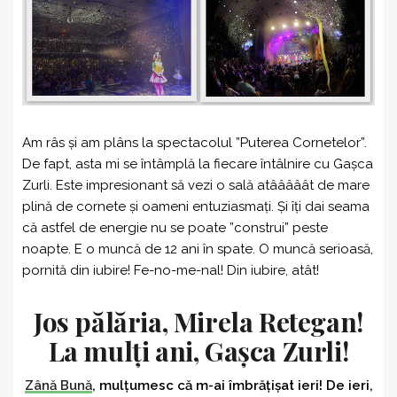
Am râs și am plâns la spectacolul ”Puterea Cornetelor”.
De fapt, asta mi se întâmplă la fiecare întâlnire cu Gașca
Zurli. Este impresionant să vezi o sală atââââât de mare
plină de cornete și oameni entuziasmați. Și îți dai seama
că astfel de energie nu se poate ”construi” peste
noapte. E o muncă de 12 ani în spate. O muncă serioasă,
pornită din iubire! Fe-no-me-nal! Din iubire, atât!
Jos pălăria, Mirela Retegan!
La mulți ani, Gașca Zurli!
Zână Bună
, mulțumesc că m-ai îmbrățișat ieri! De ieri,