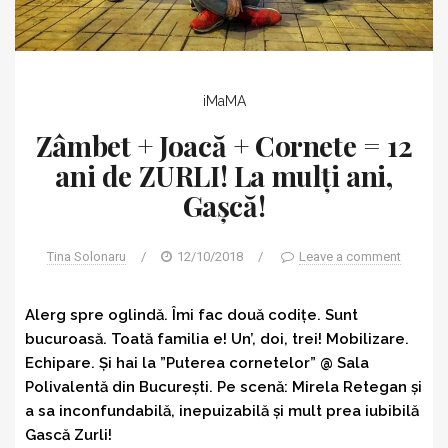
iMaMA
Zâmbet + Joacă + Cornete = 12
ani de ZURLI! La mulți ani,
Gașcă!
Tina Solonaru
/
12/10/2018
/
Leave a comment
Alerg spre oglindă. Îmi fac două codițe. Sunt
bucuroasă. Toată familia e! Un’, doi, trei! Mobilizare.
Echipare. Și hai la ”Puterea cornetelor” @ Sala
Polivalentă din București. Pe scenă: Mirela Retegan și
a sa inconfundabilă, inepuizabilă și mult prea iubibilă
Gască Zurli!