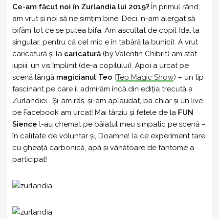
Ce-am făcut noi în Zurlandia lui 2019?
În primul rând,
am vrut și noi să ne simțim bine. Deci, n-am alergat să
bifăm tot ce se putea bifa. Am ascultat de copil (da, la
singular, pentru că cel mic e în tabără la bunici). A vrut
caricatură și la
caricatură
(by Valentin Chibrit) am stat –
iupiii, un vis împlinit (de-a copilului). Apoi a urcat pe
scenă lângă
magicianul Teo
(
Teo Magic Show
) – un tip
fascinant pe care îl admirăm încă din ediția trecută a
Zurlandiei. Și-am râs, și-am aplaudat, ba chiar și un live
pe Facebook am urcat! Mai târziu și fetele de la
FUN
Sience
l-au chemat pe băiatul meu simpatic pe scenă –
în calitate de voluntar și, Doamne! la ce experiment tare
cu gheață carbonică, apă și vânătoare de fantome a
participat!