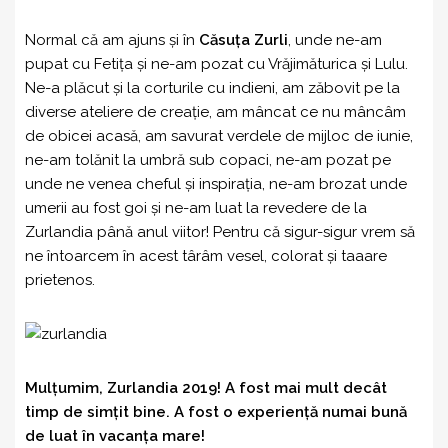
Normal că am ajuns și în
Căsuța Zurli
, unde ne-am
pupat cu Fetița și ne-am pozat cu Vrăjimăturica și Lulu.
Ne-a plăcut și la corturile cu indieni, am zăbovit pe la
diverse ateliere de creație, am mâncat ce nu mâncâm
de obicei acasă, am savurat verdele de mijloc de iunie,
ne-am tolănit la umbră sub copaci, ne-am pozat pe
unde ne venea cheful și inspirația, ne-am brozat unde
umerii au fost goi și ne-am luat la revedere de la
Zurlandia până anul viitor! Pentru că sigur-sigur vrem să
ne întoarcem în acest târâm vesel, colorat și taaare
prietenos.
Mulțumim, Zurlandia 2019! A fost mai mult decât
timp de simțit bine. A fost o experiență numai bună
de luat în vacanța mare!