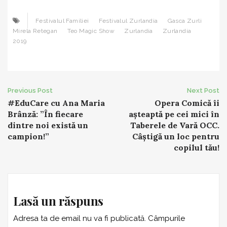
Festivalul Familiei
Festivalul Zurlandia
Gasca Zurli
Mirela Retegan
Teo Magic Show
Zurlandia
Zurlandia
2019
Post
Previous Post
Next Post
#EduCare cu Ana Maria
Opera Comică îi
navigation
Brânză: ”În fiecare
așteaptă pe cei mici în
dintre noi există un
Taberele de Vară OCC.
campion!”
Câștigă un loc pentru
copilul tău!
Lasă un răspuns
Adresa ta de email nu va fi publicată.
Câmpurile