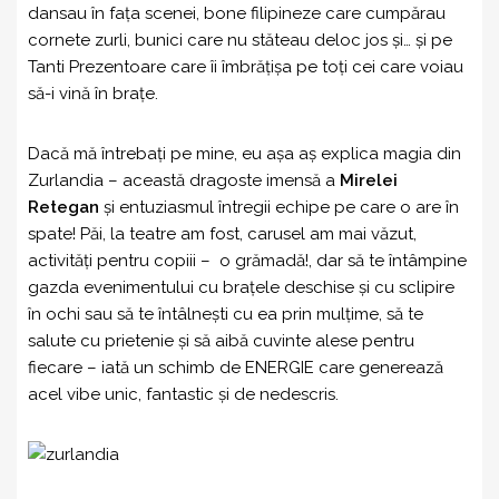
dansau în fața scenei, bone filipineze care cumpărau
cornete zurli, bunici care nu stăteau deloc jos și… și pe
Tanti Prezentoare care îi îmbrățișa pe toți cei care voiau
să-i vină în brațe.
Dacă mă întrebați pe mine, eu așa aș explica magia din
Zurlandia – această dragoste imensă a
Mirelei
Retegan
și entuziasmul întregii echipe pe care o are în
spate! Păi, la teatre am fost, carusel am mai văzut,
activități pentru copiii – o grămadă!, dar să te întâmpine
gazda evenimentului cu brațele deschise și cu sclipire
în ochi sau să te întâlnești cu ea prin mulțime, să te
salute cu prietenie și să aibă cuvinte alese pentru
fiecare – iată un schimb de ENERGIE care generează
acel vibe unic, fantastic și de nedescris.