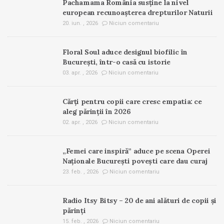
Pachamama România susține la nivel
european recunoașterea drepturilor Naturii
20. iun. , 2026
Niciun comentariu
Floral Soul aduce designul biofilic în
București, într-o casă cu istorie
03. apr. , 2026
Niciun comentariu
Cărți pentru copii care cresc empatia: ce
aleg părinții în 2026
02. apr. , 2026
Niciun comentariu
„Femei care inspiră” aduce pe scena Operei
Naționale București povești care dau curaj
23. feb. , 2026
Niciun comentariu
Radio Itsy Bitsy – 20 de ani alături de copii și
părinți
15. feb. , 2026
Niciun comentariu