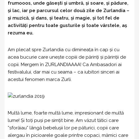
frumooos, unde găsești și umbră, și soare, și pădure,
și lac, iar pe parcursul celor două zile de Zurlandia –
și muzică, și dans, și teatru, și magie, și tot fel de
activități pentru toate gusturile și toate vârstele, aș
rezuma eu.
Am plecat spre Zurlandia cu dimineața în cap și cu
acea bucurie care unește copiii de părinți și părinții de
copii. Mergem în ZURLANDIAAAA! Ca Ambasadori ai
festivalului, dar mai cu seama – ca iubitori sinceri ai
acestui fenomen marca Zurli.
Multă lume, foarte multă lume, impresionant de multă
lume! Și toți puși pe simțit bine. Am văzut tătici care
”sforăiau” lângă bebelușii lor pe păturici, copii care
alergau în picioarele goale printre copaci, mămici care