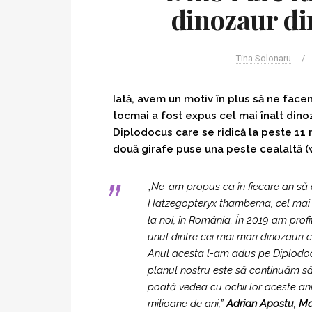
dinozaur di
Tina Solonaru
/
Iată, avem un motiv în plus să ne face
tocmai a fost expus cel mai înalt dino
Diplodocus care se ridică la peste 11 
două girafe puse una peste cealaltă (
„Ne-am propus ca în fiecare an să
Hatzegopteryx thambema, cel mai m
la noi, în România. În 2019 am prof
unul dintre cei mai mari dinozauri 
Anul acesta l-am adus pe Diplodocus
planul nostru este să continuăm să i
poată vedea cu ochii lor aceste an
milioane de ani,
”
Adrian Apostu, Ma