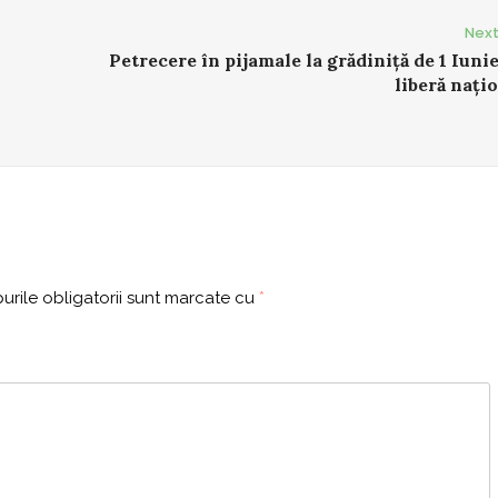
Next
Petrecere în pijamale la grădiniță de 1 Iunie
liberă nați
rile obligatorii sunt marcate cu
*