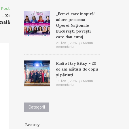
 Post
„Femei care inspiră”
 – Zi
aduce pe scena
onală
Operei Naționale
București povești
care dau curaj
23. feb. , 2026
Niciun
comentariu
Radio Itsy Bitsy – 20
de ani alături de copii
și părinți
15. feb. , 2026
Niciun
comentariu
Categorii
Beauty