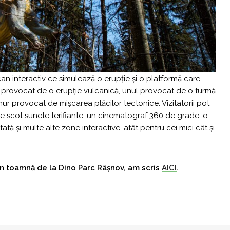
can interactiv ce simulează o erupție și o platformă care
ul provocat de o erupție vulcanică, unul provocat de o turmă
ur provocat de mișcarea plăcilor tectonice. Vizitatorii pot
re scot sunete terifiante, un cinematograf 360 de grade, o
ată și multe alte zone interactive, atât pentru cei mici
cât și
n toamnă de la Dino Parc Râșnov, am scris
AICI
.