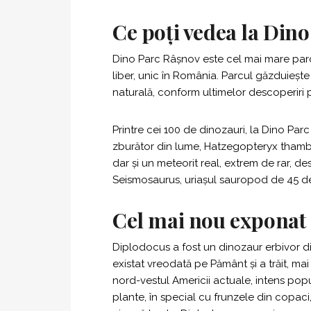
Ce poți vedea la
Dino
Dino Parc Râșnov este cel mai mare parc
liber, unic în România. Parcul găzduiește 
naturală, conform ultimelor descoperiri
Printre cei 100 de dinozauri, la Dino P
zburător din lume, Hatzegopteryx thambe
dar și un meteorit real, extrem de rar, desc
Seismosaurus, uriașul sauropod de 45 de
Cel mai nou exponat 
Diplodocus a fost un dinozaur erbivor di
existat vreodată pe Pământ și a trăit, mai
nord-vestul Americii actuale, intens pop
plante, în special cu frunzele din copaci