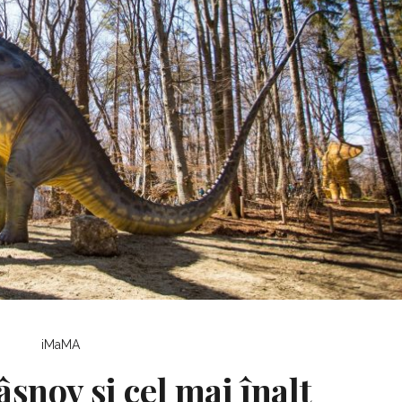
iMaMA
șnov și cel mai înalt