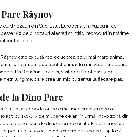
 Parc Râșnov
 cu dinozauri din Sud-Estul Europei și un muzeu în aer
peste 100 de dinozauri atestați științific, reproduși în mărime
 paleontologice.
arc Râșnov este expusă reproducerea celui mai mare animal
ma, care putea face ocolul pământului în zbor fără oprire,
operit în România. Tot aici, vizitatorii îl pot găsi și pe
 metri lungime, care crea un mic cutremur la fiecare pas.
de la Dino Parc
n familia sauropodelor, cele mai mari creaturi care au
 exact, cu 150-147 de milioane de ani în urmă, într-o zonă din
ulată cu dinozauri de dimensiuni colosale. El se hrănea cu
, iar pentru asta avea un gât extrem de lung ce-l ajuta să