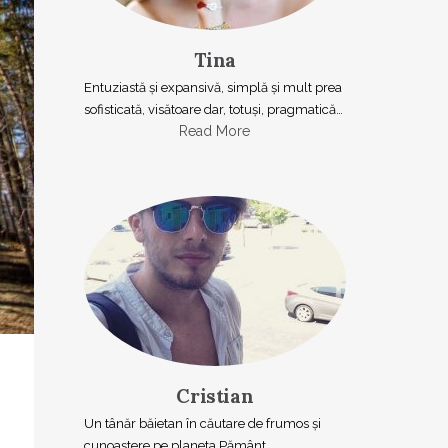
Tina
Entuziastă şi expansivă, simplă şi mult prea
sofisticată, visătoare dar, totuşi, pragmatică…
Read More
Cristian
Un tânăr băietan în căutare de frumos și
cunoaștere pe planeta Pământ.