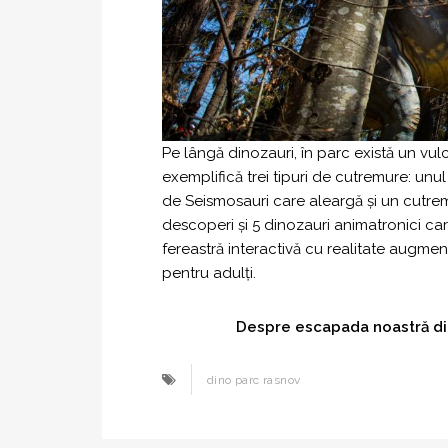
Pe lângă dinozauri, în parc există un vul
exemplifică trei tipuri de cutremure: un
de Seismosauri care aleargă și un cutrem
descoperi și 5 dinozauri animatronici ca
fereastră interactivă cu realitate augment
pentru adulți.
Despre escapada noastră di
dino parc rasnov