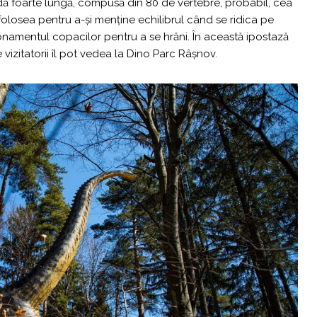
dă foarte lungă, compusă din 80 de vertebre, probabil, cea
folosea pentru a-și menține echilibrul când se ridica pe
onamentul copacilor pentru a se hrăni. În această ipostază
 vizitatorii îl pot vedea la Dino Parc Râșnov.