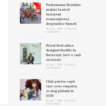
Pachamama România
susține la nivel
european
recunoașterea
drepturilor Naturii
20. iun. , 2026
Niciun
comentariu
Floral Soul aduce
designul biofilic în
București, într-o casă
cu istorie
03. apr. , 2026
Niciun
comentariu
Cărți pentru copii
care cresc empatia:
ce aleg părinții în
2026
02. apr. , 2026
Niciun
comentariu