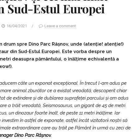
n Sud-Estul Europei
16/04/2021
/
Leave a comment
m drum spre Dino Parc Râșnov, unde (atenție! atenție!)
zaur din Sud-Estul Europei. Este vorba despre un
metri deasupra pământului, o înălțime echivalentă a
wow!).
 aducem câte un exponat excepțional. În trecut l-am adus pe
are animal zburător ce a existat vreodată, descoperit chiar
itat de extindere și de dublarea suprafeței parcului și am adus
care a trăit vreodată, Seismosaurus, un gigant de 45 de metri.
, un dinozaur foarte înalt, de peste 11 metri înălțime. Iar
nvestim în astfel de exponate, astfel încât vizitatorii noștri să
imale extraordinare care au trăit pe Pâmânt în urmă cu zeci de
nager Dino Parc Râșnov.