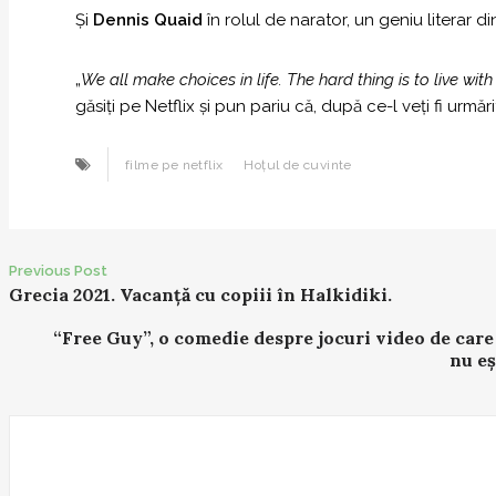
Și
Dennis Quaid
în rolul de narator, un geniu literar din 
„
We all make choices in life. The hard thing is to live wit
găsiți pe Netflix și pun pariu că, după ce-l veți fi urmă
filme pe netflix
Hoțul de cuvinte
Post
Previous Post
Grecia 2021. Vacanță cu copiii în Halkidiki.
navigation
“Free Guy”, o comedie despre jocuri video de care 
nu eș