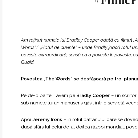
Am reținut numele lui Bradley Cooper odată cu filmul „A S
Words”/ „Hoțul de cuvinte” – unde Bradly joacă rolul unui
poveste extraordinară, scrisă ca o poveste în poveste, cu
Quaid.
Povestea „The Words” se desfășoară pe trei planuri
Pe de-o parte îl avem pe
Bradly Cooper
– un scriito
sub numele lui un manuscris găsit într-o servietă vech
Apoi
Jeremy Irons
– în rolul bătrânului care se doved
după sfârșitul celui de-al doilea război mondial, povest