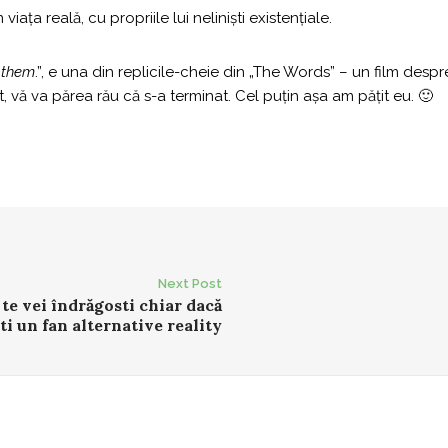
viața reală, cu propriile lui neliniști existențiale.
h them
.”, e una din replicile-cheie din „The Words” – un film despre 
rit, vă va părea rău că s-a terminat. Cel puțin așa am pățit eu. 🙂
Next Post
te vei îndrăgosti chiar dacă
ti un fan alternative reality