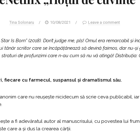
Tina Solonaru
/
10/08/2021
/
Leave a comment
tar Is Born” (2018). Don’t judge me, pls! Omul era remarcabil și în
 tânăr scriitor care se încăpățânează să devină faimos, dar nu-și gă
 straturi de profunzimi care n-au cum să nu vă atingă! Distribuția:
, fiecare cu farmecul, suspansul și dramatismul său.
r anonim care nu reușește nicidecum să scrie ceva publicabil, ia
e.
ește a fi adevăratul autor al manuscrisului, cu povestea lui frum
e care a și dus la crearea cărții.