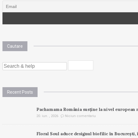
Cautare
SEARCH
FOR:
Recent Posts
Pachamama România susține la nivel european r
20. iun. , 2026
Niciun comentariu
Floral Soul aduce designul biofilic în București, 