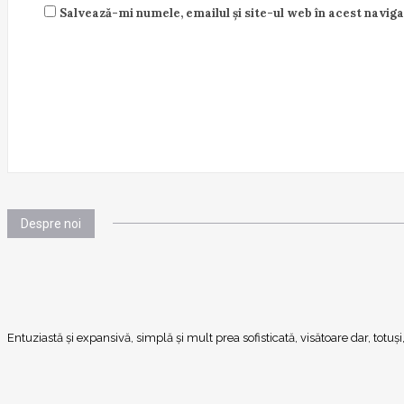
Salvează-mi numele, emailul și site-ul web în acest navig
Despre noi
Entuziastă şi expansivă, simplă şi mult prea sofisticată, visătoare dar, totu