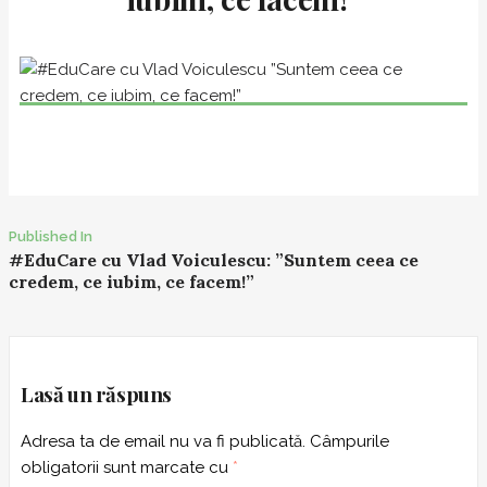
Published In
P
#EduCare cu Vlad Voiculescu: ”Suntem ceea ce
credem, ce iubim, ce facem!”
o
s
t
n
Lasă un răspuns
a
v
Adresa ta de email nu va fi publicată.
Câmpurile
i
obligatorii sunt marcate cu
*
g