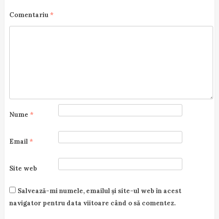
a
Comentariu
*
t
i
o
n
Nume
*
Email
*
Site web
Salvează-mi numele, emailul și site-ul web în acest
navigator pentru data viitoare când o să comentez.