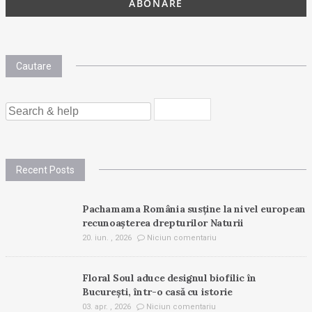
Cautare
SEARCH
FOR:
Recent Posts
Pachamama România susține la nivel european
recunoașterea drepturilor Naturii
20. iun. , 2026
Niciun comentariu
Floral Soul aduce designul biofilic în
București, într-o casă cu istorie
03. apr. , 2026
Niciun comentariu