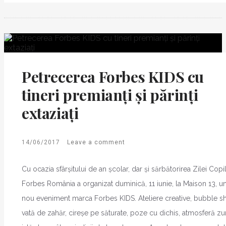
Petrecerea Forbes KIDS cu
tineri premianți și părinți
extaziați
14/06/2017
Leave a comment
Cu ocazia sfârșitului de an școlar, dar și sărbătorirea Zilei Copil
Forbes România a organizat duminică, 11 iunie, la Maison 13, u
nou eveniment marca Forbes KIDS. Ateliere creative, bubble s
vată de zahăr, cireșe pe săturate, poze cu dichis, atmosferă zur