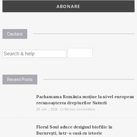
Cautare
SEARCH
FOR:
Recent Posts
Pachamama România susține la nivel european
recunoașterea drepturilor Naturii
20. iun. , 2026
Niciun comentariu
Floral Soul aduce designul biofilic în
București, într-o casă cu istorie