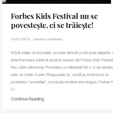
Forbes Kids Festival nu se
povestește, ci se trăiește!
19/07/2019
Leave a comment
A fost odată ca niciodată, nu prea demult și nici prea departe, 
prea frumoasă ediție (a doua la număr) de Forbes Kids Festival
Pași către viitor!2019. Povestea s-a-ntâmplat într-o zi de sâmbă
iulie, ici colea, în parc Mogoșoaia. Și… oricât aș încerca eu să
povestesc ”povestea”, concluzia rămâne una singură: Forbes 
[…]
Continue Reading