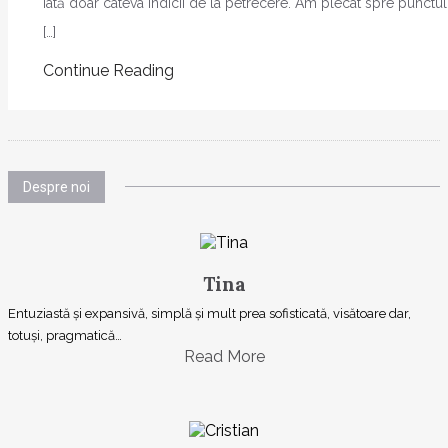
iată doar câteva indicii de la petrecere. Am plecat spre punctu
[…]
Continue Reading
Despre noi
Tina
Entuziastă şi expansivă, simplă şi mult prea sofisticată, visătoare dar,
totuşi, pragmatică…
Read More