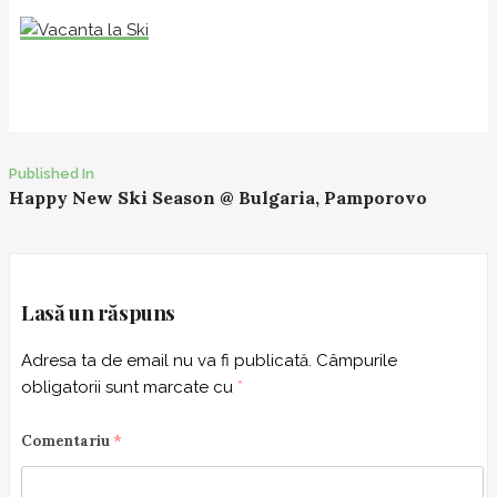
Published In
P
Happy New Ski Season @ Bulgaria, Pamporovo
o
s
t
n
Lasă un răspuns
a
Adresa ta de email nu va fi publicată.
Câmpurile
v
obligatorii sunt marcate cu
*
i
g
Comentariu
*
a
t