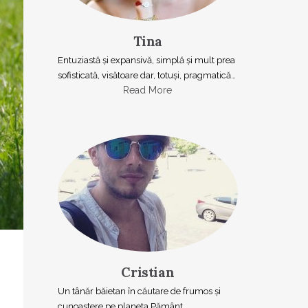
Tina
Entuziastă şi expansivă, simplă şi mult prea
sofisticată, visătoare dar, totuşi, pragmatică…
Read More
Cristian
Un tânăr băietan în căutare de frumos și
cunoaștere pe planeta Pământ.