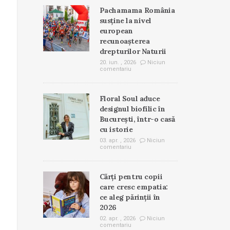
Pachamama România
susține la nivel
european
recunoașterea
drepturilor Naturii
20. iun. , 2026
Niciun
comentariu
Floral Soul aduce
designul biofilic în
București, într-o casă
cu istorie
03. apr. , 2026
Niciun
comentariu
Cărți pentru copii
care cresc empatia:
ce aleg părinții în
2026
02. apr. , 2026
Niciun
comentariu