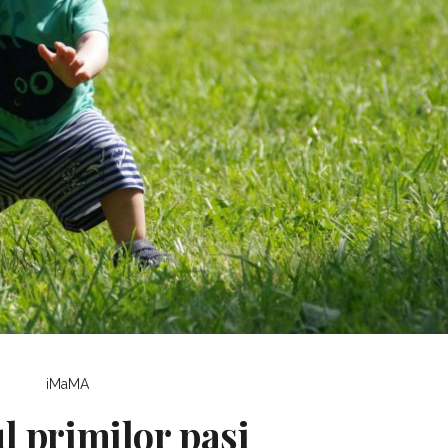
iMaMA
l primilor pași