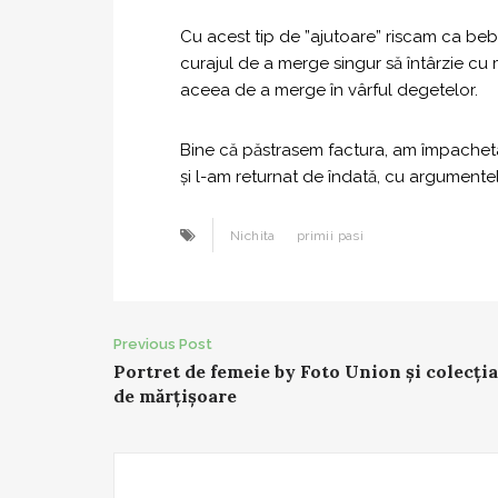
Cu acest tip de ”ajutoare” riscam ca bebe
curajul de a merge singur să întârzie cu mul
aceea de a merge în vârful degetelor.
Bine că păstrasem factura, am împacheta
și l-am returnat de îndată, cu argumente
Nichita
primii pasi
Post
Previous Post
Portret de femeie by Foto Union și colecți
navigation
de mărțișoare