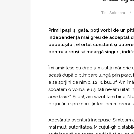
Tina Solonaru
/
Primii pași și gata, poți vorbi de un p
independență mai greu de acceptat de 
bebelușilor, efortul constant și puterea
pentru a reuși să meargă singuri, indif
Îmi amintesc cu drag și muultă mândrie
acasă după o plimbare lungă prin parc, i
a se sprijini de nimic, 1,2, 3, buuuf! Am 
scoatem o vorbă, eu și tati ne-am uitat î
oare bine?
”. Și da!, am văzut tare bine, Ni
de jucăria spre care țintea, acum preocu
Adevărata aventură începuse. Simțeam
mai mult, autoritatea. Micuțul-ghid stabil