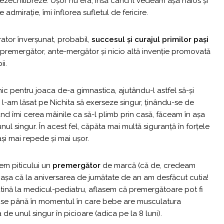
dezechilibreze. Ușor nu era, însă când îl vedeam așa haios și
 admirație, îmi înflorea sufletul de fericire.
ator înverșunat, probabil,
succesul și curajul primilor pași
t premergător, ante-mergător și nicio altă invenție promovată
ii.
lnic pentru joaca de-a gimnastica, ajutându-l astfel să-și
 l-am lăsat pe Nichita să exerseze singur, ținându-se de
ând îmi cerea mâinile ca să-l plimb prin casă, făceam în așa
nul singur. În acest fel, căpăta mai multă siguranță în forțele
ași mai repede și mai ușor.
tem piticului un
premergător
de marcă (că de, credeam
, așa că la aniversarea de jumătate de an am desfăcut cutia!
rutină la medicul-pediatru, aflasem că premergătoare pot fi
rzise până în momentul în care bebe are musculatura
 de unul singur în picioare (adica pe la 8 luni).