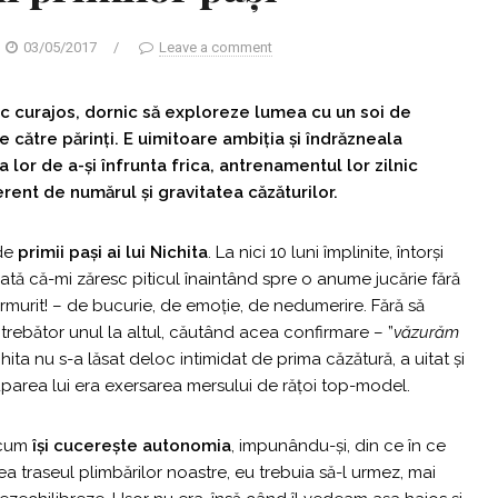
03/05/2017
/
Leave a comment
itic curajos, dornic să exploreze lumea cu un soi de
către părinți. E uimitoare ambiția și îndrăzneala
 lor de a-și înfrunta frica, antrenamentul lor zilnic
erent de numărul și gravitatea căzăturilor.
 de
primii pași ai lui Nichita
. La nici 10 luni împlinite, întorși
ată că-mi zăresc piticul înaintând spre o anume jucărie fără
îmărmurit! – de bucurie, de emoție, de nedumerire. Fără să
ntrebător unul la altul, căutând acea confirmare – ”
văzurăm
chita nu s-a lăsat deloc intimidat de prima căzătură, a uitat și
parea lui era exersarea mersului de rățoi top-model.
 cum
își cucerește autonomia
, impunându-și, din ce în ce
ea traseul plimbărilor noastre, eu trebuia să-l urmez, mai