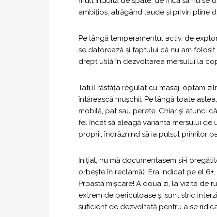
mult îndoită de spate, de frică să nu se 
ambițios, atrăgând laude și priviri pline de
Pe lângă temperamentul activ, de explor
se datorează și faptului că nu am folosi
drept utilă în dezvoltarea mersului la cop
Tati îl răsfăța regulat cu masaj, optam zi
întărească mușchii. Pe lângă toate astea,
mobilă, pat sau perete. Chiar și atunci c
fel încât să aleagă varianta mersului de u
proprii, îndrăznind să ia pulsul primilor p
Inițial, nu mă documentasem și-i pregăti
orbește în reclamă). Era indicat pe el 6+
Proastă mișcare! A doua zi, la vizita de 
extrem de periculoase și sunt stric inte
suficient de dezvoltată pentru a se ridica