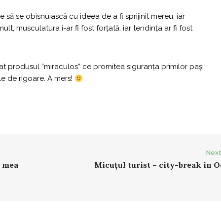
 să se obisnuiască cu ideea de a fi sprijinit mereu, iar
t, musculatura i-ar fi fost forțată, iar tendința ar fi fost
t produsul ”miraculos” ce promitea siguranța primilor pași
le de rigoare. A mers!
Next
a mea
Micuţul turist – city-break în 