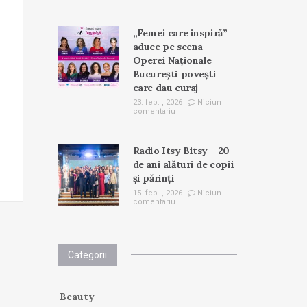
„Femei care inspiră”
aduce pe scena
Operei Naționale
București povești
care dau curaj
23. feb. , 2026
Niciun
comentariu
Radio Itsy Bitsy – 20
de ani alături de copii
și părinți
15. feb. , 2026
Niciun
comentariu
Categorii
Beauty